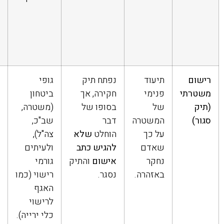
רישום
תיעוד
נפתח תיק
גופי
משטרתי
פנימי
חקירה, אך
ביטחון
(תיק
של
בסופו של
(משטרה,
סגור)
המשטרה
דבר
שב"כ,
על כך
הוחלט
שלא
צה"ל),
שאדם
להגיש כתב
ולעיתים
נחקר
אישום
והתיק
גורמי
באזהרה.
נסגר.
רישוי (כמו
האגף
לרישוי
כלי ירייה).