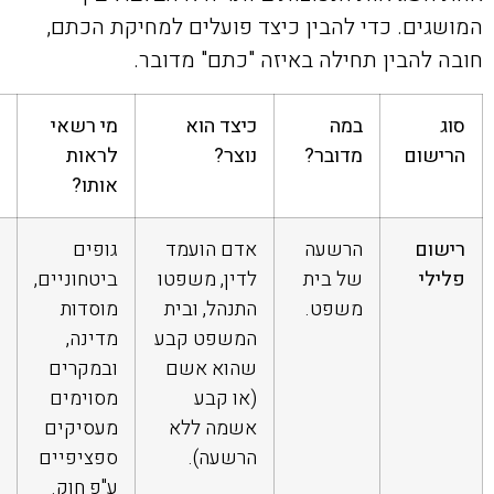
המושגים. כדי להבין כיצד פועלים למחיקת הכתם,
חובה להבין תחילה באיזה "כתם" מדובר.
סוג
במה
כיצד הוא
מי רשאי
הרישום
מדובר?
נוצר?
לראות
אותו?
רישום
הרשעה
אדם הועמד
גופים
פלילי
של בית
לדין, משפטו
ביטחוניים,
משפט.
התנהל, ובית
מוסדות
המשפט קבע
מדינה,
שהוא אשם
ובמקרים
(או קבע
מסוימים
אשמה ללא
מעסיקים
הרשעה).
ספציפיים
ע"פ חוק.