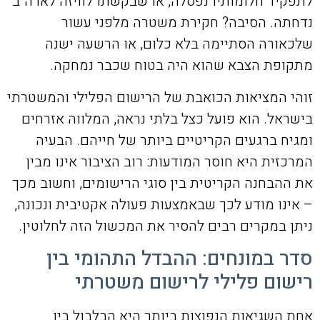
לתפקיד חלומותיו נפסלה, או שבקשתו לוויזה לארה"ב
נדחתה. הסיבה? חקירת משטרה מלפני עשור
שלכאורה הסתיימה בלא כלום, או הרשעה ישנה
מתקופת הצבא שהוא היה בטוח שכבר נמחקה.
זוהי המציאות הכואבת של הרישום הפלילי והמשטרתי
בישראל. הוא פועל כצל בלתי נראה, המלווה אזרחים
ומגיח ברגעים הקריטיים ביותר של חייהם. הבעיה
המרכזית היא חוסר המודעות: רוב הציבור אינו מבין
את ההבחנה הקריטית בין סוגי הרישומים, וחשוב מכך
– אינו מודע לכך שבאמצעות פעולה אקטיבית ונכונה,
ניתן במקרים רבים להסיר את המכשול הזה לחלוטין.
סדר במונחים: ההבדל התהומי בין
רישום פלילי לרישום משטרתי
אחת השגיאות הנפוצות ביותר היא הבלבול בין