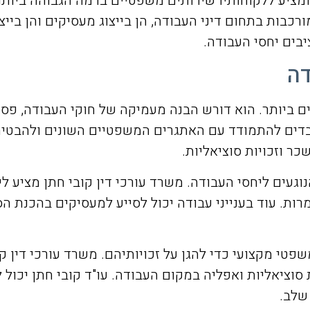
ומציע ללקוחותיו שירותים משפטיים ברמה הגבוהה ביותר
כבות בתחום דיני העבודה, הן בייצוג מעסיקים והן בייצו
יבים יחסי העבודה.
דה
 ביותר. הוא דורש הבנה מעמיקה של חוקי העבודה, פסיק
בדים להתמודד עם האתגרים המשפטיים השונים ולהבטיח 
כר וזכויות סוציאליות.
געים ליחסי העבודה. משרד עורכי דין קובי חתן מציע ל
. עוד בענייני עבודה יכול לסייע למעסיקים בהכנת הסכמ
פטי מקצועי כדי להגן על זכויותיהם. משרד עורכי דין קו
 סוציאליות ואפליה במקום העבודה. עו"ד קובי חתן יכול 
שלב.