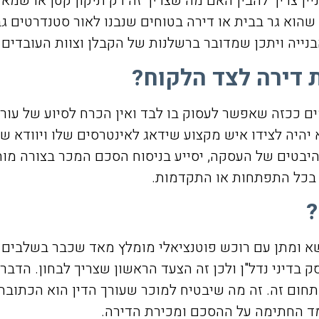
ין צריך להבין האם מה שצריך זה רק תיקון קטן או שמא מ
שהוא גר בבית או דירה בטוחים שנבנו לאור סטנדרטים ג
הבנייה ויתכן שמדובר ברשלנות של הקבלן וצוות העובדים 
 דירה לצד הלקוח?
ם ככזה שאפשר לעסוק בו לבד ואין הכרח לסיוע של עור
יהיה לצידו איש מקצוע שידאג לאינטרסים שלו ויוודא ש
ההיבטים של העסקה, יסייע בניסוח הסכם המכר בצורה מו
 בכל התפתחות או התקדמות.
?
 ומתן עם רוכש פוטנציאלי מומלץ מאד שכבר בשלבים 
בדיני נדל"ן ולכן זה הצעד הראשון שצריך לבחון. הדבר
תחום זה. זה מה שיבטיח למוכר שעורך הדין הוא הכתובת 
ד החתימה על ההסכם ומכירת הדירה.