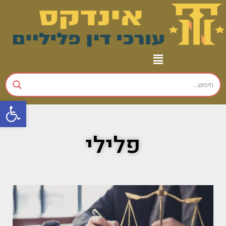
פתח
פלילי