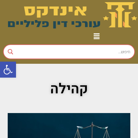
פתח
קהילה