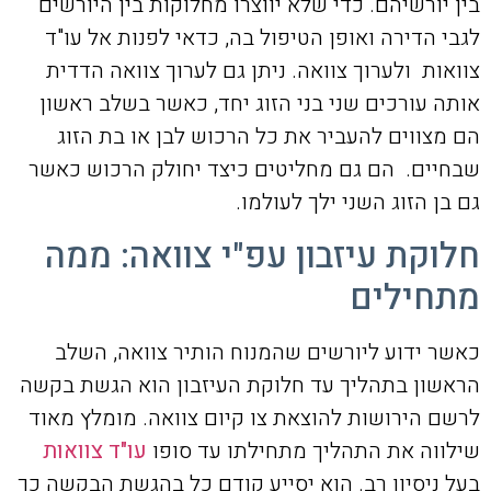
בין יורשיהם. כדי שלא יווצרו מחלוקות בין היורשים
לגבי הדירה ואופן הטיפול בה, כדאי לפנות אל עו"ד
צוואות ולערוך צוואה. ניתן גם לערוך צוואה הדדית
אותה עורכים שני בני הזוג יחד, כאשר בשלב ראשון
הם מצווים להעביר את כל הרכוש לבן או בת הזוג
שבחיים. הם גם מחליטים כיצד יחולק הרכוש כאשר
גם בן הזוג השני ילך לעולמו.
חלוקת עיזבון עפ"י צוואה: ממה
מתחילים
כאשר ידוע ליורשים שהמנוח הותיר צוואה, השלב
הראשון בתהליך עד חלוקת העיזבון הוא הגשת בקשה
לרשם הירושות להוצאת צו קיום צוואה. מומלץ מאוד
שילווה את התהליך מתחילתו עד סופו
עו"ד צוואות
בעל ניסיון רב. הוא יסייע קודם כל בהגשת הבקשה כך