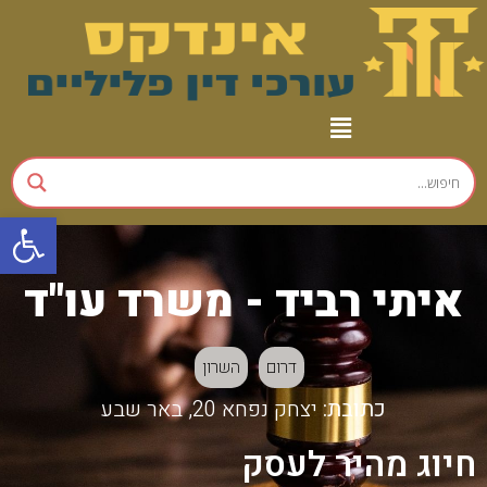
פתח
איתי רביד - משרד עו"ד
דרום
השרון
כתובת:
יצחק נפחא 20, באר שבע
חיוג מהיר לעסק