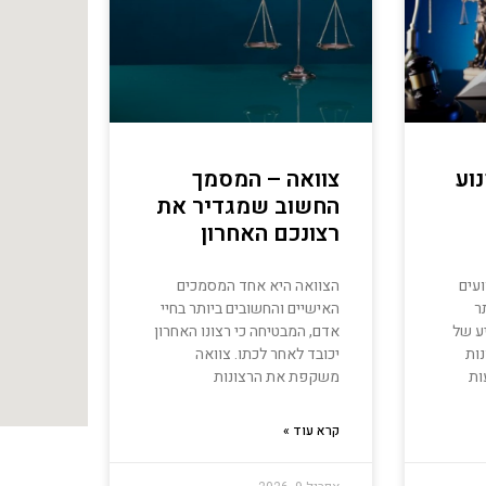
וע
צוואה – המסמך
החשוב שמגדיר את
רצונכם האחרון
עים
הצוואה היא אחד המסמכים
ר
האישיים והחשובים ביותר בחיי
ע של
אדם, המבטיחה כי רצונו האחרון
נות
יכובד לאחר לכתו. צוואה
ות
משקפת את הרצונות
קרא עוד »