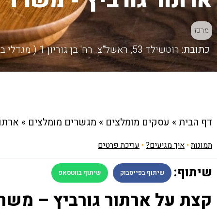
ארתור גורביץ - משרד ע
מרכז
כתובת:
רוטשילד 53, ראשל"צ. רח' בן גוריון 1 ( מגדלי בסר 2 קומה 25 ), בני ברק.
דף הבית
»
עסקים מומלצים
»
מגשרים מומלצים
»
ארתור
תמונות
•
איך מגיעים?
•
עריכת פרטים
שיתוף:
שיתוף בפייסבוק
שיתוף בווטסאפ
קצת על ארתור גורביץ – משרד