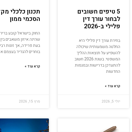
5 טיפים חשובים
תכנון כלכלי מקד
לבחור עורך דין
הסכמי ממון
פלילי ב-2026
החוק בישראל קובע בריר
שהינה איזון משאבים בין ב
בחירת עורך דין פלילי היא
בעת פרידה, אך זוגות רבי
החלטה משמעותית שיכולה
בוחרים להגדיר בעצמם א
להשפיע על תוצאות ההליך
המשפטי. בשנת 2026 חשוב
להתעדכן בדרישות ובמגמות
קרא עוד »
החדשות
קרא עוד »
יולי 5, 2026
מרץ 15, 2026