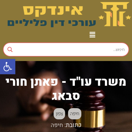
פתח
משרד עו"ד - פאתן חורי
סבאג
חיפה
צפון
כתובת:
חיפה