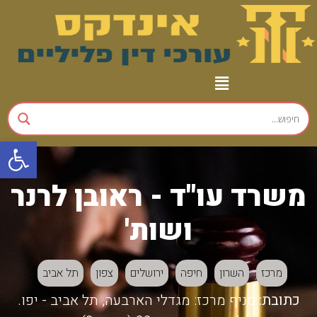
פתח
משרד עו"ד - ראובן לרנר
ושות'
מרכז
השרון
חיפה
ירושלים
צפון
תל אביב
כתובת:
סניף מרכז: מגדלי הארבעה, תל אביב - יפו.