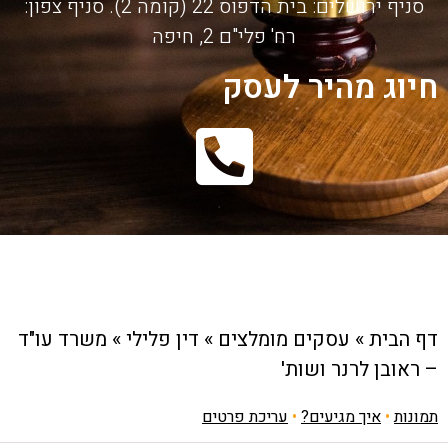
סניף ירושלים: בית הדפוס 22 (קומה 2). סניף צפון:
רח' פלי"ם 2, חיפה
חיוג מהיר לעסק
דף הבית
»
עסקים מומלצים
»
דין פלילי
»
משרד עו"ד
– ראובן לרנר ושות'
תמונות
•
איך מגיעים?
•
עריכת פרטים